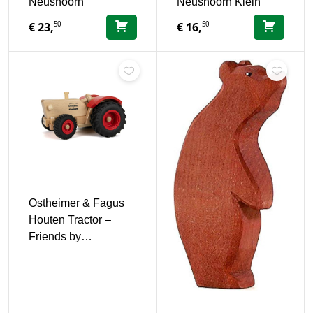
Neushoorn
Neushoorn Klein
50
50
€
23,
€
16,
Ostheimer & Fagus
Houten Tractor –
Friends by…