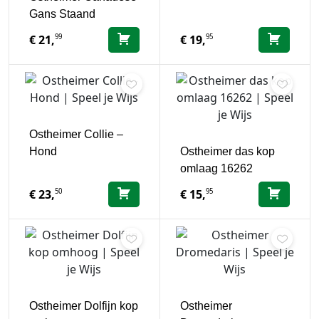
Gans Staand
99
95
€
21,
€
19,
Ostheimer Collie –
Hond
Ostheimer das kop
omlaag 16262
50
95
€
23,
€
15,
Ostheimer Dolfijn kop
Ostheimer