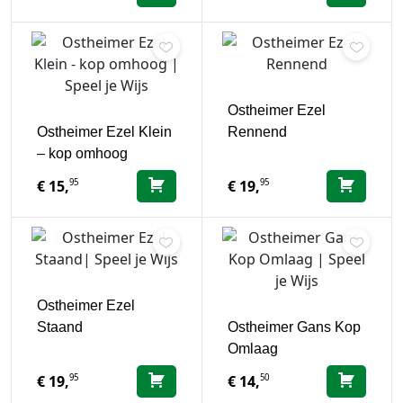
Ostheimer Ezel
Ostheimer Ezel Klein
Rennend
– kop omhoog
95
95
€
15,
€
19,
Ostheimer Ezel
Staand
Ostheimer Gans Kop
Omlaag
95
50
€
19,
€
14,