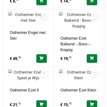
€
8,
€
14,
Ostheimer Engel met
Ster
Ostheimer Ezel
Balkend – Boos –
Koppig
99
95
€
49,
€
19,
Ostheimer Ezel II
Ostheimer Ezel Klein
50
95
€
21,
€
15,