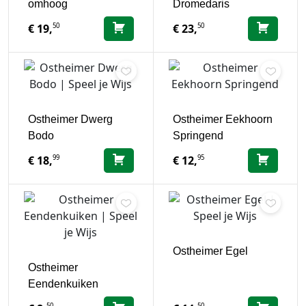
omhoog
Dromedaris
50
50
€
19,
€
23,
Ostheimer Dwerg
Ostheimer Eekhoorn
Bodo
Springend
99
95
€
18,
€
12,
Ostheimer Egel
Ostheimer
Eendenkuiken
50
50