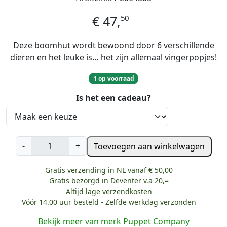
n
50
€
47,
Deze boomhut wordt bewoond door 6 verschillende
dieren en het leuke is… het zijn allemaal vingerpopjes!
1 op voorraad
Is het een cadeau?
B
-
+
Toevoegen aan winkelwagen
o
o
Gratis verzending in NL vanaf € 50,00
m
Gratis bezorgd in Deventer v.a 20,=
h
Altijd lage verzendkosten
Vóór 14.00 uur besteld - Zelfde werkdag verzonden
u
i
Bekijk meer van merk Puppet Company