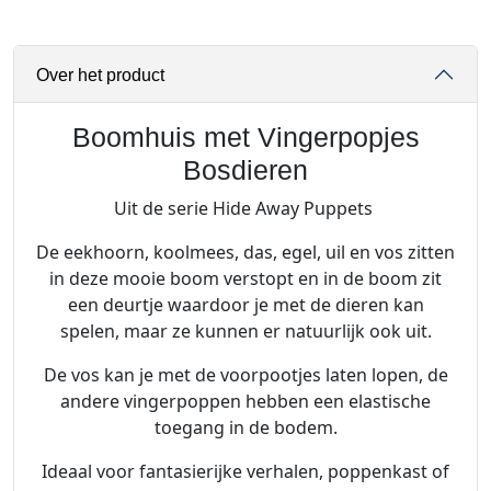
s
m
e
Over het product
t
V
i
Boomhuis met Vingerpopjes
n
Bosdieren
g
Uit de serie Hide Away Puppets
e
r
De eekhoorn, koolmees, das, egel, uil en vos zitten
p
in deze mooie boom verstopt en in de boom zit
o
een deurtje waardoor je met de dieren kan
p
spelen, maar ze kunnen er natuurlijk ook uit.
j
e
De vos kan je met de voorpootjes laten lopen, de
s
andere vingerpoppen hebben een elastische
B
toegang in de bodem.
o
Ideaal voor fantasierijke verhalen, poppenkast of
s