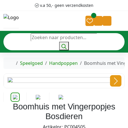
Skip to content
Skip to footer
v.a 50,- geen verzendkosten
Cart
Account
P
r
o
d
Home
Speelgoed
Handpoppen
Boomhuis met Vinge
u
c
t
e
n
z
Boomhuis met Vingerpopjes
o
e
Bosdieren
k
e
Artikelnr.: PC004505