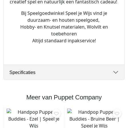
creatief spel en natuurlijk een fantastisch cadeau!
d
i
Bij Speelgoedwinkel Speel je Wijs vind je
e
duurzaam- en houten speelgoed,
r
Hobby- en Knutsel materialen, Wolvilt en
e
toebehoren
n
Altijd standaard inpakservice!
a
a
n
t
a
Specificaties
l
Meer van Puppet Company