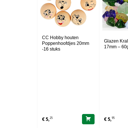
CC Hobby houten
Glazen Kral
Poppenhoofdjes 20mm
17mm – 60
-16 stuks
25
95
€
5,
€
5,