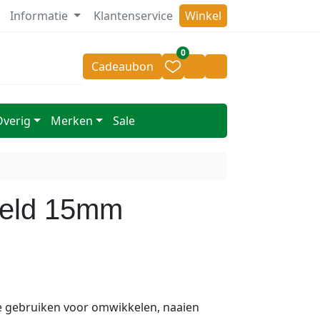
Informatie
Klantenservice
Winkel
Voor 14.00 besteld = zelfde dag verzonden
v.a 50,- geen
0
Cadeaubon
Cart
Account
Overig
Merken
Sale
eld 15mm
te gebruiken voor omwikkelen, naaien