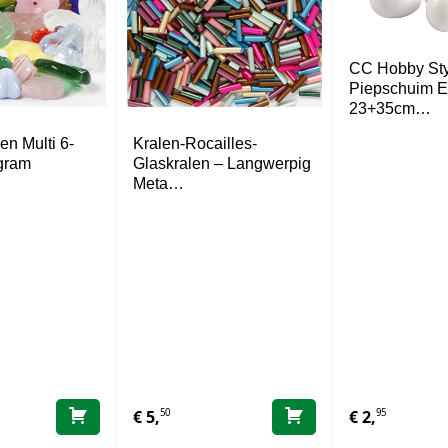
CC Hobby Sty
Piepschuim E
23+35cm…
en Multi 6-
Kralen-Rocailles-
gram
Glaskralen – Langwerpig
Meta…
50
95
€
5,
€
2,