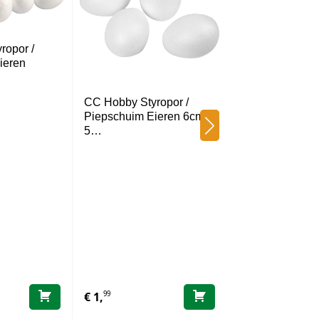
ropor /
ieren
CC Hobby Styropor /
Piepschuim Eieren 6cm –
5…
CC Hobby Verzi
Draad 0.2mm-
99
95
€
1,
€
5,