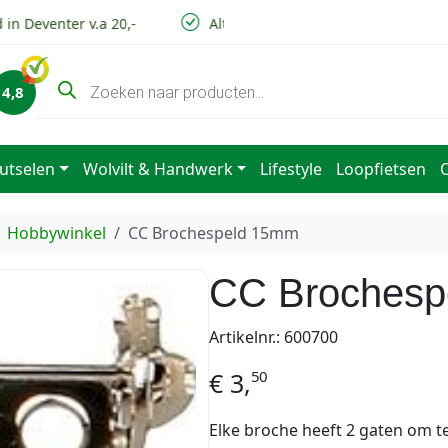
in Deventer v.a 20,-
Altijd lage verzendkosten
P
4,8
r
o
d
u
c
utselen
Wolvilt & Handwerk
Lifestyle
Loopfietsen
t
e
n
z
Hobbywinkel
CC Brochespeld 15mm
o
e
k
CC Brochesp
e
n
Artikelnr.: 600700
50
€
3,
Elke broche heeft 2 gaten om 