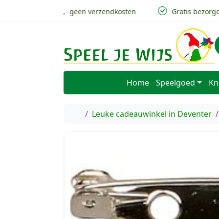
Skip to content
Skip to footer
v.a 50,- geen verzendkosten
Gratis bezorgd 
Home
Speelgoed
Kn
Home
Leuke cadeauwinkel in Deventer