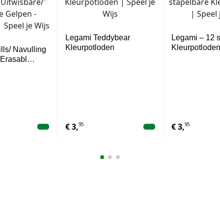
Legami Teddybear
Legami – 12 
Kleurpotloden
Kleurpotlode
lls/ Navulling
/ Erasabl…
95
95
€
3,
€
3,