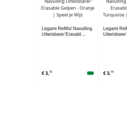
Legami Refills/ Navulling
Legami Refi
Uitwisbare/ Erasabl…
Uitwisbare
95
95
€
3,
€
3,