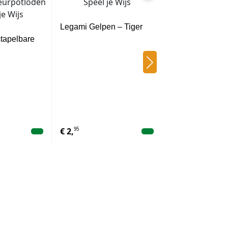
Legami Gelpen – Tiger
stapelbare
n
Legami Gelpen 
95
95
€
2,
€
2,