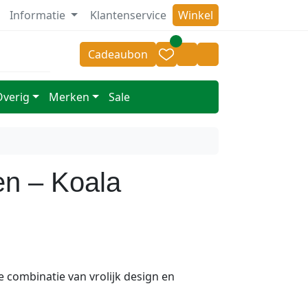
Informatie
Klantenservice
Winkel
r 14.00 besteld = zelfde dag verzonden
v.a 50,- geen v
Cadeaubon
Cart
Account
Overig
Merken
Sale
n – Koala
 combinatie van vrolijk design en