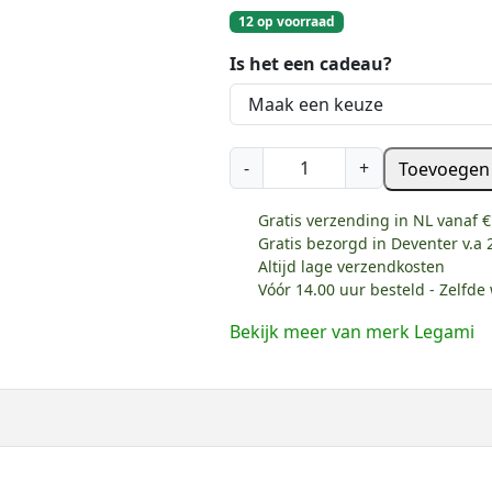
12 op voorraad
Is het een cadeau?
L
-
+
Toevoegen
e
g
Gratis verzending in NL vanaf €
a
Gratis bezorgd in Deventer v.a 
m
Altijd lage verzendkosten
Vóór 14.00 uur besteld - Zelfd
i
G
Bekijk meer van merk Legami
e
l
p
e
n
-