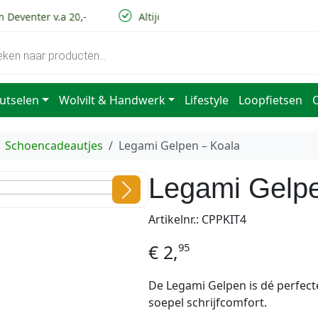
Deventer v.a 20,-
Altijd lage verzendkosten
Voo
utselen
Wolvilt & Handwerk
Lifestyle
Loopfietsen
Schoencadeautjes
Legami Gelpen – Koala
Legami Gelpe
Artikelnr.: CPPKIT4
95
€
2,
De Legami Gelpen is dé perfecte
soepel schrijfcomfort.