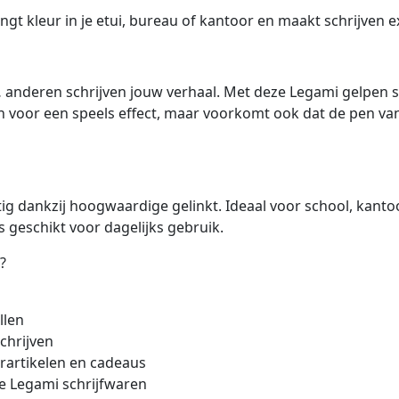
K
t kleur in je etui, bureau of kantoor en maakt schrijven ex
o
a
l
deren schrijven jouw verhaal. Met deze Legami gelpen sta 
a
n voor een speels effect, maar voorkomt ook dat de pen van 
a
a
n
t
a
tig dankzij hoogwaardige gelinkt. Ideaal voor school, kantoo
l
s geschikt voor dagelijks gebruik.
?
llen
chrijven
orartikelen en cadeaus
 Legami schrijfwaren