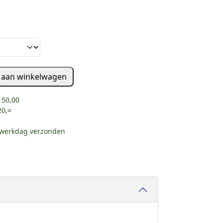
 aan winkelwagen
 50,00
20,=
e werkdag verzonden