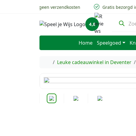
Skip to content
Skip to footer
v.a 50,- geen verzendkosten
Gratis bezorgd in 
P
4,8
r
o
d
u
Home
Speelgoed
Kn
c
t
e
n
Home
Leuke cadeauwinkel in Deventer
z
o
e
k
e
n