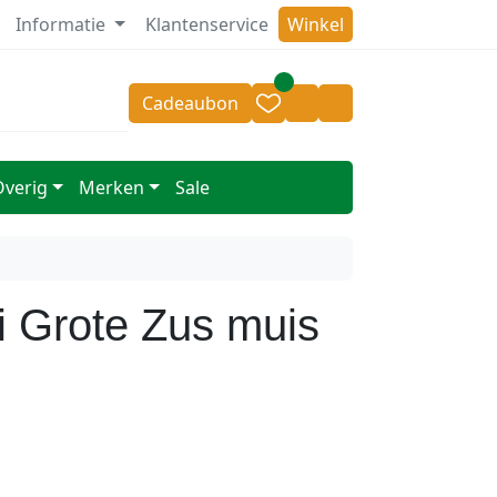
Informatie
Klantenservice
Winkel
oor 14.00 besteld = zelfde dag verzonden
v.a 50,- geen
Cadeaubon
Cart
Account
Overig
Merken
Sale
i Grote Zus muis