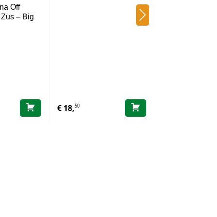
Maileg Beach M
na Off
Zwemband – Kl
 Zus – Big
Broer…
50
00
€
18,
€
25,