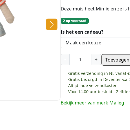
Deze muis heet Mimie en ze is 
2 op voorraad
Is het een cadeau?
M
-
+
Toevoegen
a
i
Gratis verzending in NL vanaf €
l
Gratis bezorgd in Deventer v.a 
e
Altijd lage verzendkosten
g
Vóór 14.00 uur besteld - Zelfd
-
Bekijk meer van merk Maileg
M
i
m
i