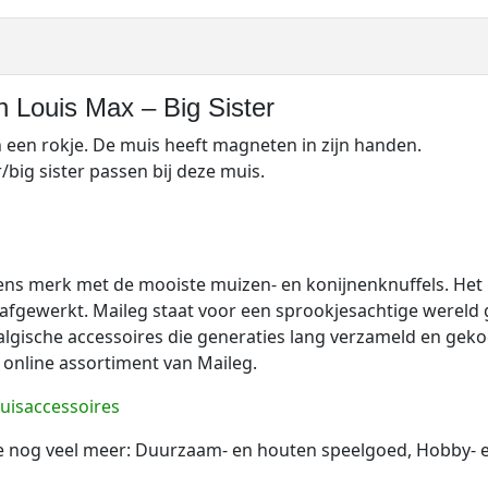
G
r
o
t
 Louis Max – Big Sister
e
Z
n een rokje. De muis heeft magneten in zijn handen.
u
/big sister passen bij deze muis.
s
m
u
i
Deens merk met de mooiste muizen- en konijnenknuffels. He
s
de afgewerkt. Maileg staat voor een sprookjesachtige werel
-
algische accessoires die generaties lang verzameld en gek
B
 online assortiment van Maileg.
i
g
uisaccessoires
S
je nog veel meer: ​​Duurzaam- en houten speelgoed, Hobby- 
i
s