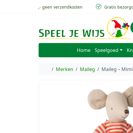
Skip to content
Skip to footer
v.a 50,- geen verzendkosten
Gratis bezorgd i
Home
Speelgoed
Kn
Home
Merken
Maileg
Maileg – Mimi