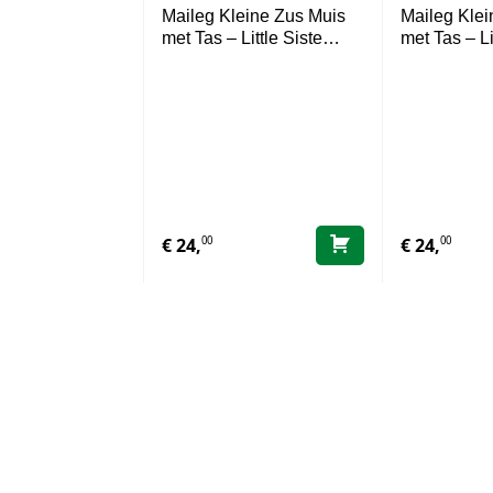
Maileg Kleine Zus Muis
Maileg Klei
met Tas – Little Siste…
met Tas – L
00
00
€
24,
€
24,