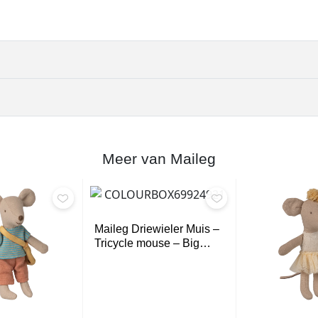
t
e
r
a
a
n
t
a
l
Meer van Maileg
Maileg Driewieler Muis –
Tricycle mouse – Big…