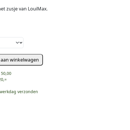
het zusje van LouiMax.
 aan winkelwagen
 50,00
20,=
e werkdag verzonden