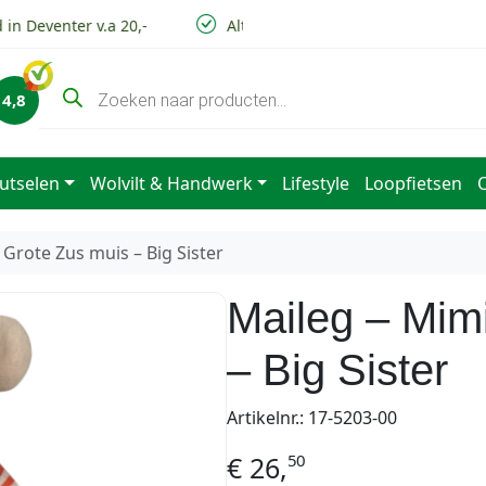
n Deventer v.a 20,-
Altijd lage verzendkosten
V
P
4,8
r
o
d
u
c
utselen
Wolvilt & Handwerk
Lifestyle
Loopfietsen
t
e
n
z
 Grote Zus muis – Big Sister
o
e
k
Maileg – Mim
e
n
– Big Sister
Artikelnr.: 17-5203-00
50
€
26,