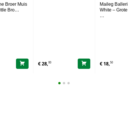
ne Broer Muis
Maileg Balleri
ittle Bro…
White – Grote
…
00
50
€
28,
€
18,